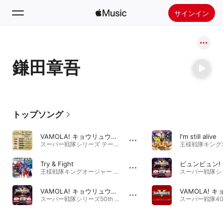
サインイン
検索
鎌田章吾
ホーム
新着おすすめ
Apple Musicをインストール
トップソング
ラジオ
VAMOLA! キョウリュウジャー
I'm still alive
スーパー戦隊シリーズ テーマソングコレクション Vol. 8 · 2013年
Try & Fight
王様戦隊キングオージャー 主題歌 · 2023年
VAMOLA! キョウリュウジャー (NON-STOP MIX 50th Anniversary)
スーパー戦隊シリーズ50th Anniversary NON-STOP MIX · 2026年