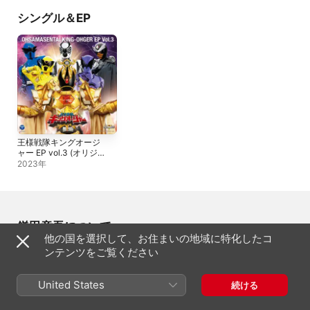
シングル＆EP
王様戦隊キングオージ
ャー EP vol.3 (オリジ
ナル・サウンドトラッ
2023年
ク)
鎌田章吾について
他の国を選択して、お住まいの地域に特化したコ
ンテンツをご覧ください
生年月日
1990年12月28日
ジャンル
United States
続ける
サウンドトラック