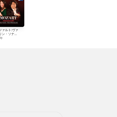
ツァルト:ヴァ
リスト:ピアノ作品
チャイコフスキー:
リン・ソナタ
集
「くるみ割り人
. 1
形」全曲(ピアノ
6年
2015年
2015年
版)