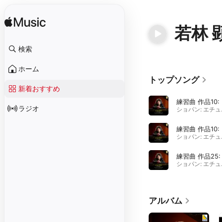
若林 
検索
ホーム
トップソング
新着おすすめ
練
ラジオ
ショパン: エ
練習
ショパン: エ
ショパン: エ
アルバム