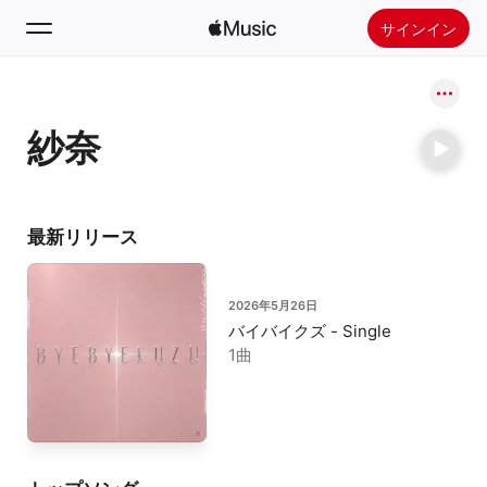
サインイン
検索
紗奈
ホーム
新着おすすめ
Apple Musicをインストール
最新リリース
ラジオ
2026年5月26日
バイバイクズ - Single
1曲