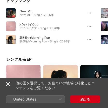
トップソング
New ME
New ME - Single · 2025年
バイバイクズ
バイバイクズ - Single · 2026年
朝6時のMorning Run
朝6時のMorning Run - Single · 2026年
シングル＆EP
他の国を選択して、お住まいの地域に特化したコ
ンテンツをご覧ください
United States
続ける
バイバイクズ -
朝6時のMorning Run -
wanna be a good
Single
Single
person - Single