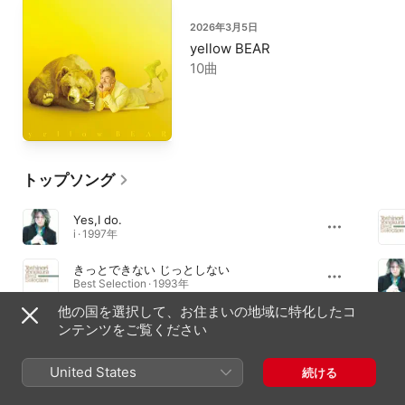
2026年3月5日
yellow BEAR
10曲
トップソング
Yes,I do.
i · 1997年
きっとできない じっとしない
Best Selection · 1993年
他の国を選択して、お住まいの地域に特化したコ
非情階段 feat. 米倉利紀 (Radio Mix)
ンテンツをご覧ください
SINGLES Ⅱ · 1994年
United States
続ける
アルバム