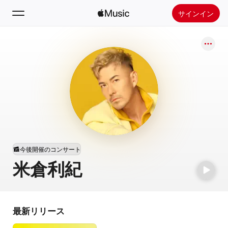
サインイン
検索
ホーム
新着おすすめ
Apple Musicをインストール
ラジオ
今後開催のコンサート
米倉利紀
最新リリース