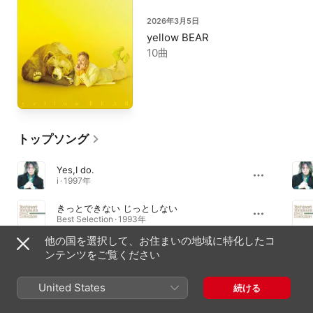
2026年3月5日
yellow BEAR
10曲
トップソング
Yes,I do.
i · 1997年
きっとできない じっとしない
Best Selection · 1993年
他の国を選択して、お住まいの地域に特化したコ
非情階段 feat. 米倉利紀 (Radio Mix)
ンテンツをご覧ください
SINGLES Ⅱ · 1994年
United States
続ける
アルバム