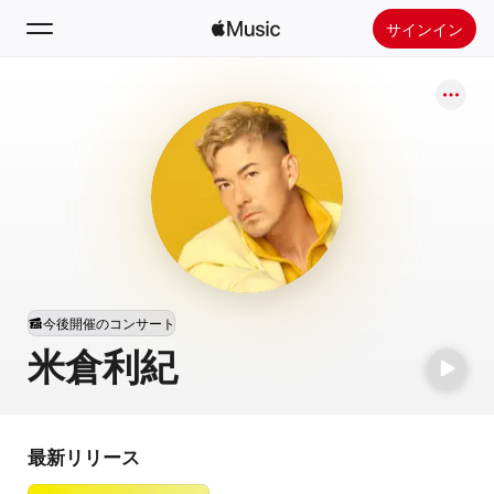
サインイン
検索
ホーム
新着おすすめ
Apple Musicをインストール
ラジオ
今後開催のコンサート
米倉利紀
最新リリース