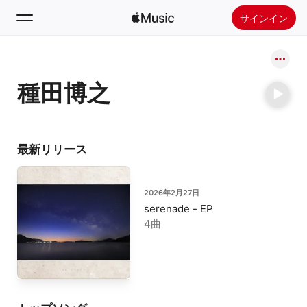
サインイン
検索
種田博之
ホーム
新着おすすめ
Apple Musicをインストール
最新リリース
ラジオ
2026年2月27日
serenade - EP
4曲