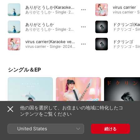
ありがとうしか(Karaoke ver.)
virus carrier
ありがとうしか - Single · 2024年
ありがとうしか
ドクリンゴ(Kara
ありがとうしか - Single · 2024年
ドクリンゴ - Sing
virus carrier(Karaoke ver.)
ドクリンゴ
virus carrier - Single · 2024年
ドクリンゴ - Sing
シングル＆EP
他の国を選択して、お住まいの地域に特化したコ
ンテンツをご覧ください
ありがとうしか -
virus carrier - Single
ドクリンゴ - Single
United States
続ける
Single
2024年
2023年
2024年