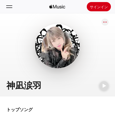
サインイン
検索
ホーム
新着おすすめ
Apple Musicをインストール
ラジオ
神凪涙羽
トップソング