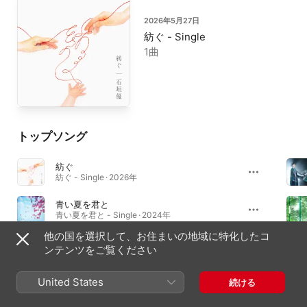
2026年5月27日
紡ぐ - Single
1曲
トップソング
紡ぐ
紡ぐ - Single · 2026年
青い夏を君と
青い夏を君と - Single · 2024年
他の国を選択して、お住まいの地域に特化したコ
明日に咲く花
ンテンツをご覧ください
明日に咲く花 - Single · 2025年
United States
続ける
シングル＆EP