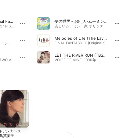
Melodies of Life〜Final Fantasy
夢の世界へ(楽しいムーミン一家)
FINAL FANTASY IX (Original Soundtrack) · 2004年
楽しいムーミン一家 オリジナル・サウンドトラック ベスト · 1990年
Melodies of Life (The Layers of Harmony)
白鳥英美子ベスト～ミュージック・オブ・ファンタジー · 2024年
FINAL FANTASY IX (Original Soundtrack) · 2004年
LET THE RIVER RUN (TBS系ドラマ「HOTEL」主題歌)
男と女 -TWO HEARTS TWO VOICES- Special Edition · 2008年
VOICE OF MINE · 1990年
ルデン☆ベス
BIG YELLOW
CROSS MY
白鳥英美子
MOON
HEART