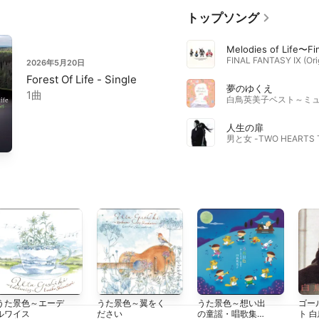
トップソング
2026年5月20日
Forest Of Life - Single
夢のゆくえ
1曲
人生の扉
うた景色～エーデ
うた景色～翼をく
うた景色～想い出
ゴー
ルワイス
ださい
の童謡・唱歌集
ト 