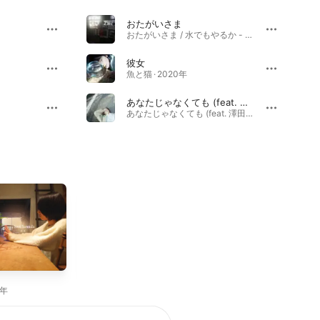
おたがいさま
おたがいさま / 水でもやるか - Single · 2020年
彼女
魚と猫 · 2020年
あなたじゃなくても (feat. 澤田 空海理)
あなたじゃなくても (feat. 澤田 空海理) - Single · 2024年
フラワーガール
8年
2017年