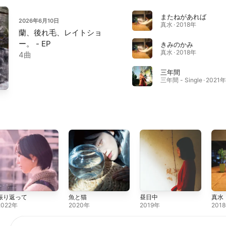
またねがあれば
2026年6月10日
真水 · 2018年
蘭、後れ毛、レイトショ
ー。 - EP
きみのかみ
真水 · 2018年
4曲
三年間
三年間 - Single · 2021年
振り返って
魚と猫
昼日中
真水
2022年
2020年
2019年
201