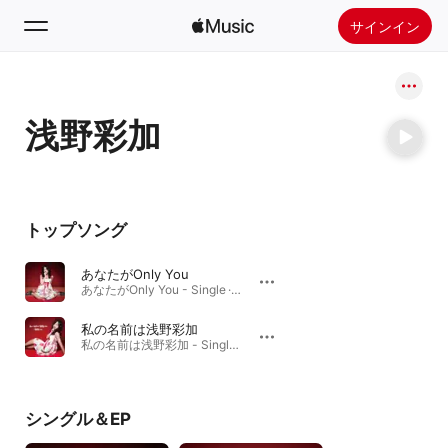
サインイン
検索
浅野彩加
ホーム
新着おすすめ
Apple Musicをインストール
トップソング
ラジオ
あなたがOnly You
あなたがOnly You - Single · 2020年
私の名前は浅野彩加
私の名前は浅野彩加 - Single · 2020年
シングル＆EP