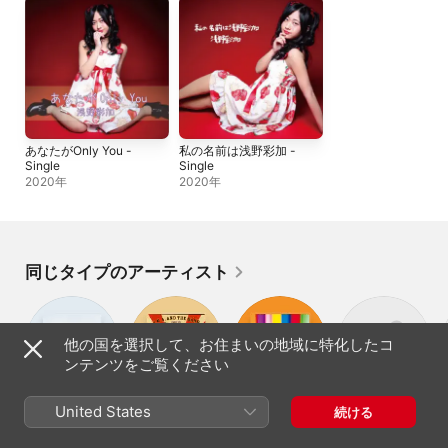
あなたがOnly You -
私の名前は浅野彩加 -
Single
Single
2020年
2020年
同じタイプのアーティスト
他の国を選択して、お住まいの地域に特化したコ
ンテンツをご覧ください
Ibiza Chillout
J.K.A. and the
伊能修
中村主
United States
続ける
Trio
Band