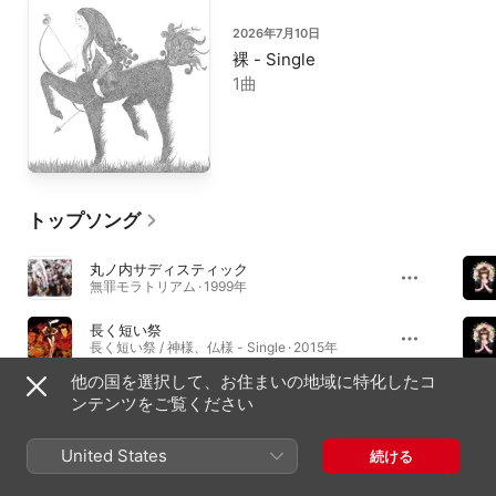
2026年7月10日
裸 - Single
1曲
トップソング
丸ノ内サディスティック
無罪モラトリアム · 1999年
長く短い祭
長く短い祭 / 神様、仏様 - Single · 2015年
他の国を選択して、お住まいの地域に特化したコ
幸福論
ンテンツをご覧ください
幸福論 - Single · 1998年
United States
続ける
必聴アルバム