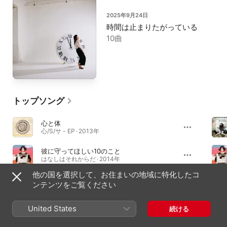
2025年9月24日
時間は止まりたがっている
10曲
トップソング
心と体
心/S/サ - EP · 2013年
彼に守ってほしい10のこと
はなしはそれからだ · 2014年
他の国を選択して、お住まいの地域に特化したコ
わかんないのはいやだ
ンテンツをご覧ください
ロンリーナイト マジックスペル · 2015年
United States
続ける
アルバム