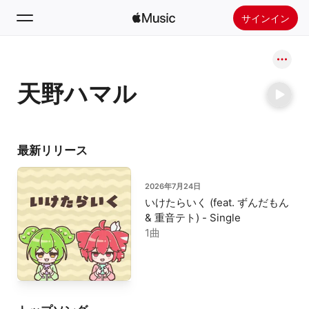
サインイン
検索
天野ハマル
ホーム
新着おすすめ
Apple Musicをインストール
最新リリース
ラジオ
2026年7月24日
いけたらいく (feat. ずんだもん
& 重音テト) - Single
1曲