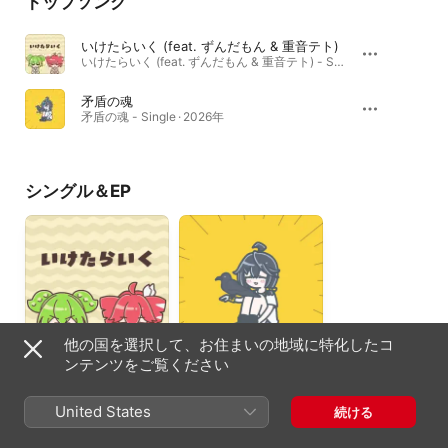
トップソング
いけたらいく (feat. ずんだもん & 重音テト)
いけたらいく (feat. ずんだもん & 重音テト) - Single · 2026年
矛盾の魂
矛盾の魂 - Single · 2026年
シングル＆EP
他の国を選択して、お住まいの地域に特化したコ
ンテンツをご覧ください
いけたらいく (feat. ず
矛盾の魂 - Single
んだもん & 重音テト) -
2026年
Single
2026年
United States
続ける