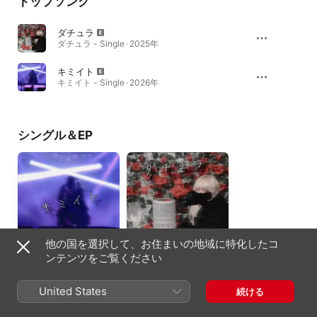
トップソング
ダチュラ
ダチュラ - Single · 2025年
キミイト
キミイト - Single · 2026年
シングル＆EP
他の国を選択して、お住まいの地域に特化したコ
ンテンツをご覧ください
キミイト - Single
ダチュラ - Single
2026年
2025年
United States
続ける