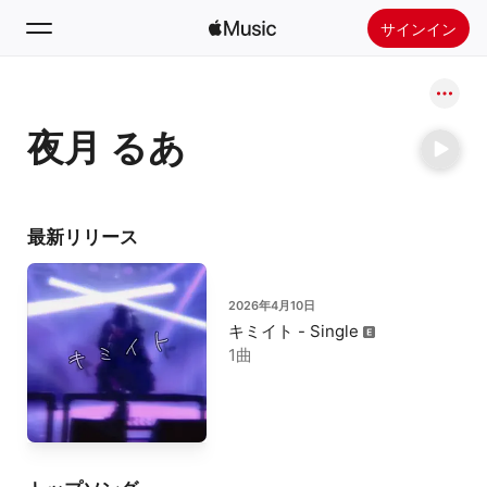
サインイン
検索
夜月 るあ
ホーム
新着おすすめ
Apple Musicをインストール
最新リリース
ラジオ
2026年4月10日
キミイト - Single
1曲