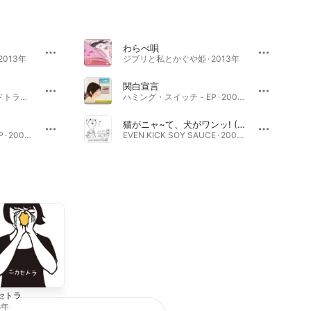
わらべ唄
2013年
ジブリと私とかぐや姫 · 2013年
関白宣言
かぐや姫の物語 サウンドトラック · 2013年
ハミング・スイッチ - EP · 2007年
猫がニャ~て、犬がワンッ! (with 二階堂和美)
ハミング・スイッチ - EP · 2007年
EVEN KICK SOY SAUCE · 2009年
セトラ
二階堂和美のアル
バム
8年