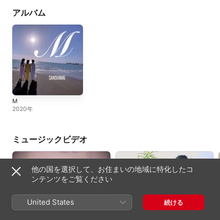
アルバム
M
2020年
ミュージックビデオ
他の国を選択して、お住まいの地域に特化したコ
ンテンツをご覧ください
United States
続ける
バラの魔法
M
2021年
2021年