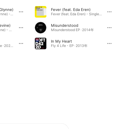
 Glynne)
Fever (feat. Eda Eren)
My Love (feat. Jess Glynne) - Single · 2013年
Fever (feat. Eda Eren) - Single · 2019年
evine)
Misunderstood
Sad Songs (feat. L Devine) - Single · 2020年
Misunderstood EP · 2014年
In My Heart
My Love (2024) - Single · 2024年
Fly 4 Life - EP · 2013年