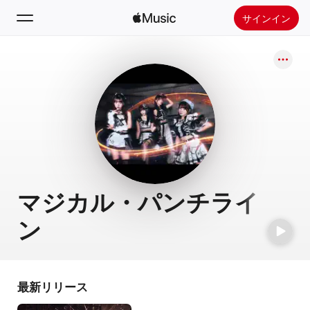
サインイン
検索
ホーム
新着おすすめ
Apple Musicをインストール
ラジオ
マジカル・パンチライ
ン
最新リリース