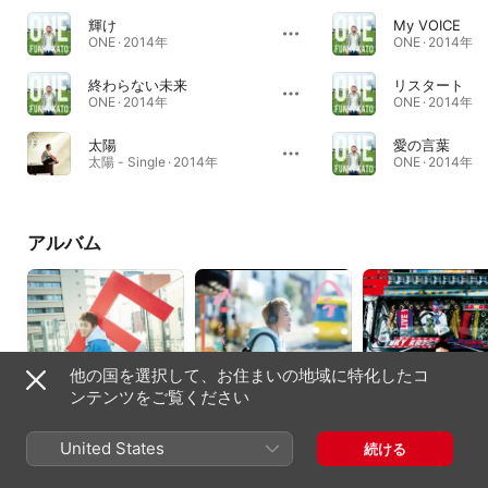
輝け
My VOICE
ONE · 2014年
ONE · 2014年
終わらない未来
リスタート
ONE · 2014年
ONE · 2014年
太陽
愛の言葉
太陽 - Single · 2014年
ONE · 2014年
アルバム
他の国を選択して、お住まいの地域に特化したコ
ンテンツをご覧ください
F
今日の詩
Decoration Tracks
United States
続ける
2020年
2018年
2016年