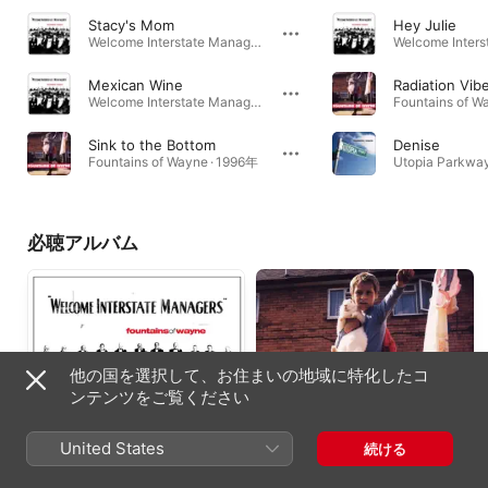
Stacy's Mom
Hey Julie
Welcome Interstate Managers · 2003年
Mexican Wine
Radiation Vib
Welcome Interstate Managers · 2003年
Fountains of W
Sink to the Bottom
Denise
Fountains of Wayne · 1996年
Utopia Parkwa
必聴アルバム
他の国を選択して、お住まいの地域に特化したコ
ンテンツをご覧ください
United States
続ける