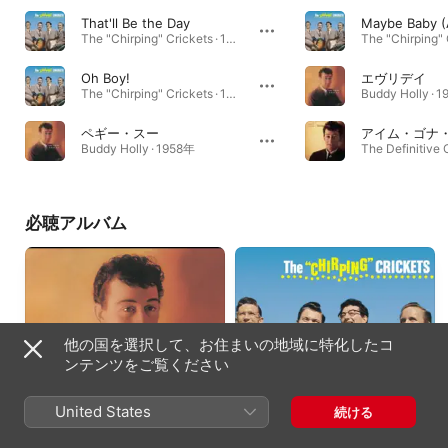
That'll Be the Day
The "Chirping" Crickets · 1957年
Oh Boy!
エヴリデイ
The "Chirping" Crickets · 1957年
Buddy Holly · 
ペギー・スー
Buddy Holly · 1958年
必聴アルバム
他の国を選択して、お住まいの地域に特化したコ
ンテンツをご覧ください
United States
続ける