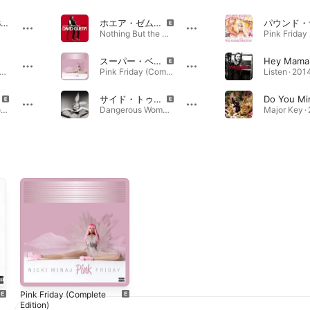
Beauty and a Beat (feat. Nicki Minaj)
ホエア・ゼム・ガールズ・アット
Nothing But the Beat Ultimate · 2011年
スーパー・ベース
ng Bang - Single · 2014年
Pink Friday (Complete Edition) · 2010年
Listen · 20
サイド・トゥ・サイド (feat. ニッキー・ミナージュ)
Pink Friday ... Roman Reloaded (Deluxe Edition) · 2012年
Dangerous Woman (Tenth Anniversary Edition) · 2016年
Major Key ·
Pink Friday (Complete
Edition)