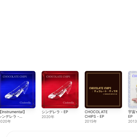
【Instrumental】
シンデレラ - EP
CHOCOLATE
宇宙
シンデレラ -
CHIPS - EP
EP
2020年
ingle
2020年
2015年
201