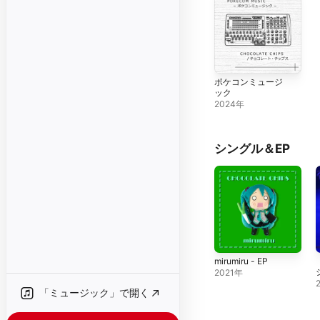
ポケコンミュージ
ック
2024年
シングル＆EP
mirumiru - EP
2021年
S
「ミュージック」で開く