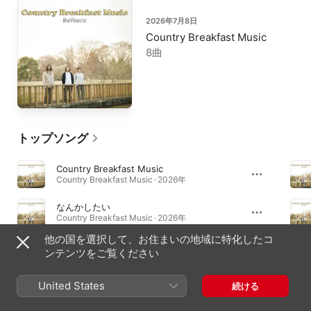
2026年7月8日
Country Breakfast Music
8曲
トップソング
Country Breakfast Music
Country Breakfast Music · 2026年
なんかしたい
Country Breakfast Music · 2026年
他の国を選択して、お住まいの地域に特化したコ
九月のブレンド
ンテンツをご覧ください
Country Breakfast Music · 2026年
United States
続ける
アルバム