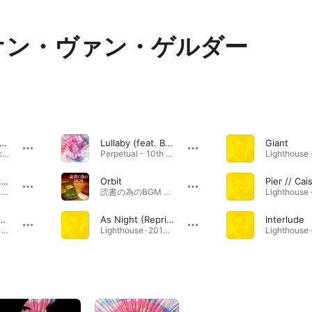
オン・ヴァン・ゲルダー
t. Becca Stevens, Lars Dietrich, Lucas Pino, Rick Rosato & Flin van Hemmen) [Single Version]
Lullaby (feat. Becca Stevens, Lucas Pino, Rick Rosato & Flin van Hemmen) [2021 Remaster]
Giant
Wave (feat. Becca Stevens, Lars Dietrich, Lucas Pino, Rick Rosato & Flin van Hemmen) [Single Version] · 2022年
Perpetual - 10th Anniversary Edition · 2021年
Moonstone (Alternate Take)
Orbit
Pier // Cai
Perpetual - 10th Anniversary Edition · 2021年
読書の為のBGM -Jazz Piano- · 2014年
 Rick Rosato & Flin van Hemmen) [2021 Remaster]
As Night (Reprise)
Interlude
Perpetual - 10th Anniversary Edition · 2021年
Lighthouse · 2014年