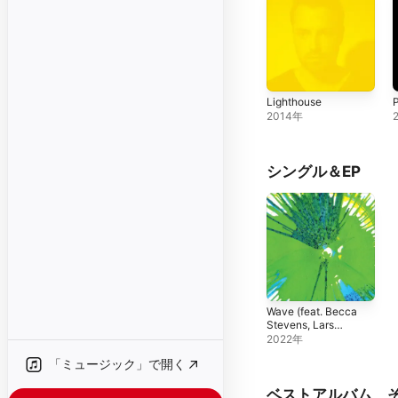
Lighthouse
P
2014年
シングル＆EP
Wave (feat. Becca
Stevens, Lars
Dietrich, Lucas
2022年
Pino, Rick Rosato
「ミュージック」で開く
& Flin van
Hemmen) [Single
Version]
ベストアルバム、