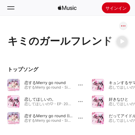
サインイン
検索
キミのガールフレンド
ホーム
新着おすすめ
Apple Musicをインストール
トップソング
ラジオ
恋するMerry go round
キュンするサ
恋するMerry go round - Single · 2021年
恋してほしいの。
好きなひと
恋してほしいの♡ - EP · 2020年
恋するMerry go round (Instrumental)
だってアイド
恋するMerry go round - Single · 2021年