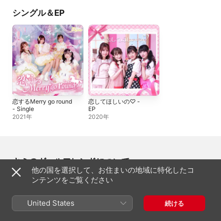
シングル＆EP
恋するMerry go round
恋してほしいの♡ -
- Single
EP
2021年
2020年
キミのガールフレンドについて
他の国を選択して、お住まいの地域に特化したコ
ンテンツをご覧ください
結成
2019年11月
ジャンル
United States
続ける
J-Pop