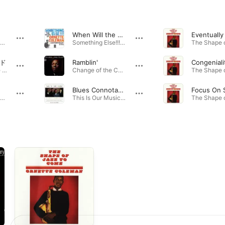
When Will the Blues Leave?
Eventually
The Shape of Jazz to Come (2005 Remaster) · 1959年
Something Else!!!! (The Music of Ornette Coleman) · 1958年
ド
Ramblin'
Congeniali
Tomorrow Is The Question! (The New Music of Ornette Coleman!) · 1959年
Change of the Century · 1960年
Blues Connotation
Focus On S
The Shape of Jazz to Come (2005 Remaster) · 1959年
This Is Our Music · 1961年