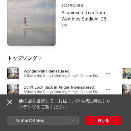
2026年3月5日
Acquiesce (Live from
Wembley Stadium, 28
September ’25) - Single
1曲
トップソング
Wonderwall (Remastered)
(What's the Story) Morning Glory? [Deluxe Edition] [Remastered] · 1995年
Don't Look Back in Anger (Remastered)
(What's the Story) Morning Glory? [Deluxe Edition] [Remastered] · 1995年
他の国を選択して、お住まいの地域に特化したコ
Whatever
ンテンツをご覧ください
Time Flies...1994-2009 · 1994年
United States
続ける
必聴アルバム