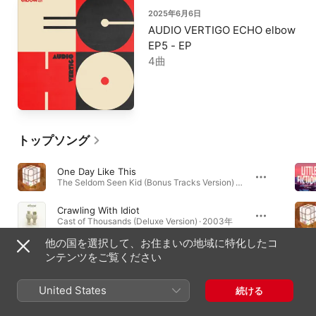
2025年6月6日
AUDIO VERTIGO ECHO elbow
EP5 - EP
4曲
トップソング
One Day Like This
The Seldom Seen Kid (Bonus Tracks Version) · 2008年
Crawling With Idiot
Cast of Thousands (Deluxe Version) · 2003年
他の国を選択して、お住まいの地域に特化したコ
Asleep In The Back
ンテンツをご覧ください
Asleep In the Back · 2001年
United States
続ける
必聴アルバム