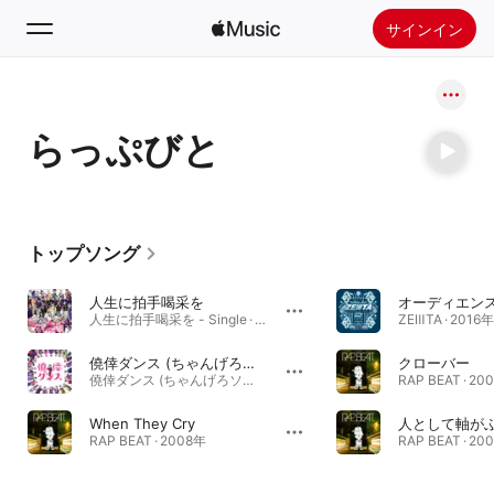
サインイン
検索
らっぷびと
ホーム
新着おすすめ
Apple Musicをインストール
トップソング
ラジオ
人生に拍手喝采を
人生に拍手喝采を - Single · 2022年
ZEⅢTA · 2016年
僥倖ダンス (ちゃんげろソニックVer.)
クローバー
僥倖ダンス (ちゃんげろソニックVer.) - Single · 2022年
RAP BEAT · 20
When They Cry
RAP BEAT · 2008年
RAP BEAT · 20