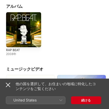
アルバム
RAP BEAT
2008年
ミュージックビデオ
他の国を選択して、お住まいの地域に特化したコ
ンテンツをご覧ください
United States
続ける
ハローネガティブ (feat. アリレム &
When They Cry
らっぷびと) [Lyric Video]
2008年