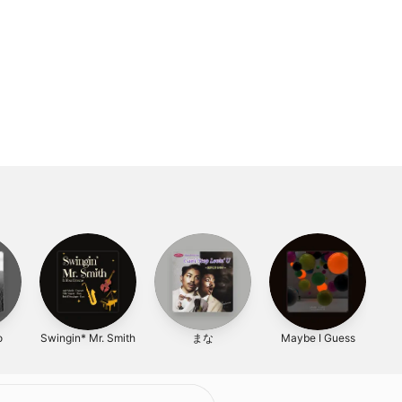
o
Swingin* Mr. Smith
まな
Maybe I Guess