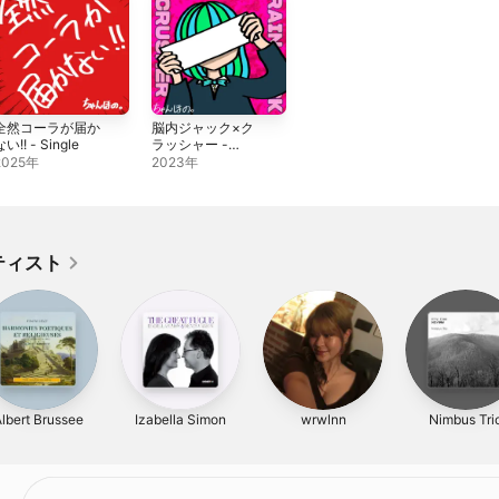
全然コーラが届か
脳内ジャック×ク
い!! - Single
ラッシャー -
Single
2025年
2023年
ティスト
lbert Brussee
Izabella Simon
wrwlnn
Nimbus Tri