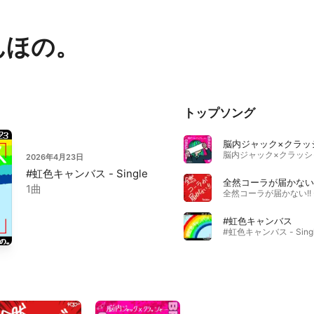
んほの。
トップソング
脳内ジャック×クラッ
2026年4月23日
#虹色キャンバス - Single
全然コーラが届かない!
1曲
#虹色キャンバス