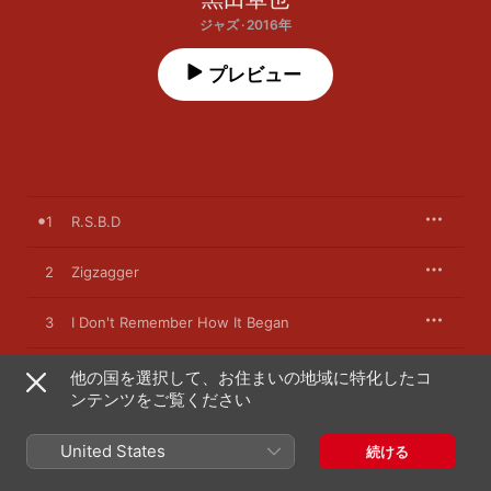
ジャズ · 2016年
プレビュー
1
R.S.B.D
2
Zigzagger
3
I Don't Remember How It Began
4
No Sign
他の国を選択して、お住まいの地域に特化したコ
ンテンツをご覧ください
5
Do They Know
United States
続ける
6
Thirteen