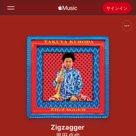
サインイン
検索
ホーム
新着おすすめ
Apple Musicをインストール
ラジオ
Zigzagger
黒田卓也