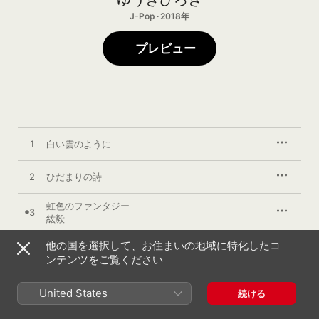
J-Pop · 2018年
プレビュー
1
白い雲のように
2
ひだまりの詩
虹色のファンタジー
3
紘毅
他の国を選択して、お住まいの地域に特化したコ
4
白い雲のように (instrumental)
ンテンツをご覧ください
5
ひだまりの詩 (instrumental)
United States
続ける
虹色のファンタジー (instrumental)
6