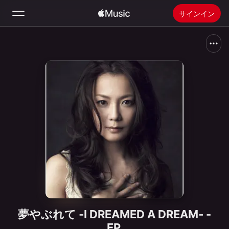
サインイン
検索
ホーム
新着おすすめ
Apple Musicをインストール
ラジオ
夢やぶれて ‐I DREAMED A DREAM‐ -
EP