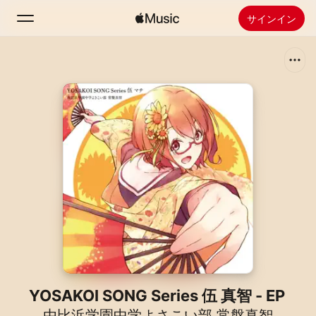
サインイン
検索
ホーム
新着おすすめ
Apple Musicをインストール
ラジオ
YOSAKOI SONG Series 伍 真智 - EP
由比浜学園中学よさこい部 常盤真智