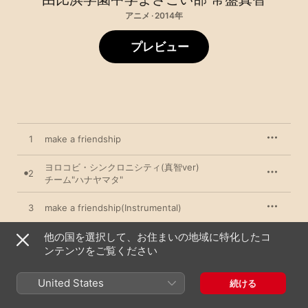
アニメ · 2014年
プレビュー
1
make a friendship
ヨロコビ・シンクロニシティ(真智ver)
2
チーム"ハナヤマタ"
3
make a friendship(Instrumental)
他の国を選択して、お住まいの地域に特化したコ
ヨロコビ・シンクロニシティ(instrumental)
4
チーム"ハナヤマタ"
ンテンツをご覧ください
United States
続ける
2014年11月19日
