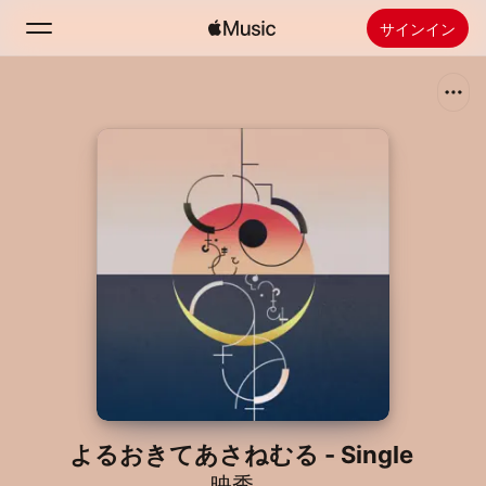
サインイン
検索
ホーム
新着おすすめ
Apple Musicをインストール
ラジオ
よるおきてあさねむる - Single
映秀。