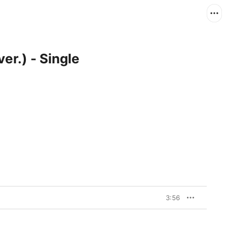
) - Single
3:56