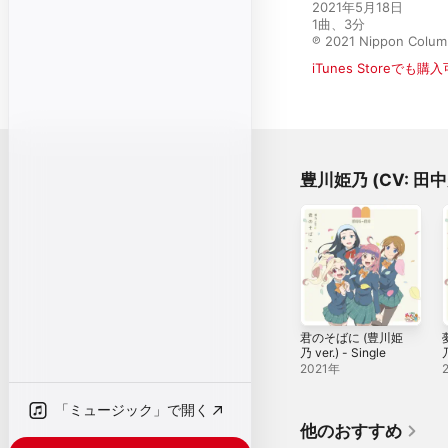
2021年5月18日

1曲、3分

℗ 2021 Nippon Colum
iTunes Storeでも購
豊川姫乃 (CV: 
君のそばに (豊川姫
乃 ver.) - Single
乃
2021年
「ミュージック」で開く
他のおすすめ