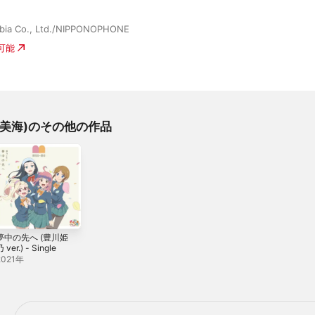
bia Co., Ltd./NIPPONOPHONE
入可能
田中美海)のその他の作品
夢中の先へ (豊川姫
 ver.) - Single
2021年