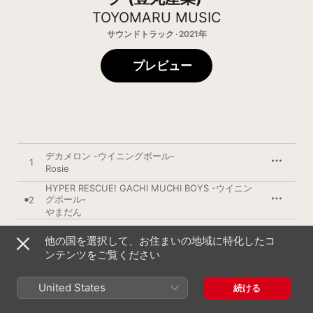
TOYOMARU MUSIC
サウンドトラック · 2021年
プレビュー
デカメロン -ウイニングボール-
1
Rosie
HYPER RESCUE! GACHI MUCHI BOYS -ウイニン
グボール-
2
やまだん
3
大当りBGM -ウイニングボール-
他の国を選択して、お住まいの地域に特化したコ
ンテンツをご覧ください
4
ルーキーモードBGM -ウイニングボール-
United States
続ける
5
ベテランモードBGM -ウイニングボール-