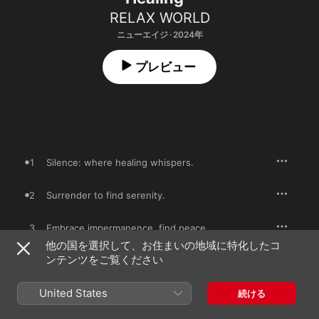
RELAX WORLD
ニューエイジ · 2024年
プレビュー
1
Silence: where healing whispers.
2
Surrender to find serenity.
3
Embrace impermanence, find peace.
他の国を選択して、お住まいの地域に特化したコ
ンテンツをご覧ください
4
Stillness: the gateway to healing.
United States
5
Acceptance is the key to tranquility.
続ける