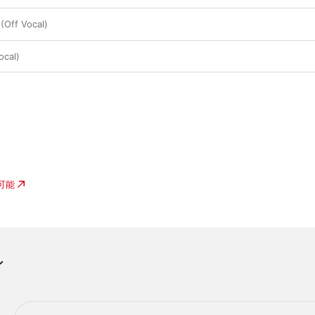
(Off Vocal)
cal)
入可能
ン