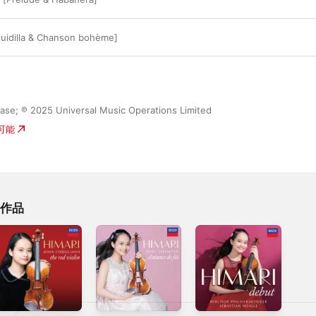
eguidilla & Chanson bohème]
ease; ℗ 2025 Universal Music Operations Limited
入可能
の作品