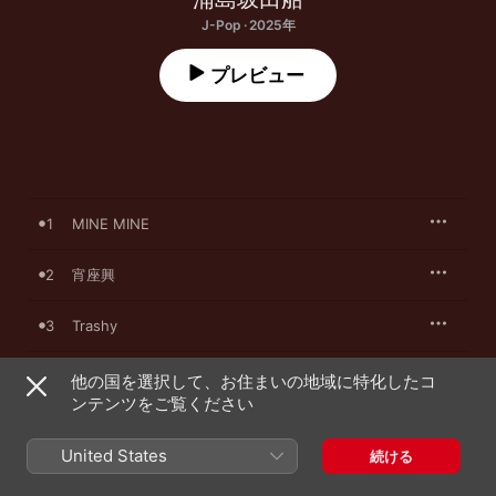
J-Pop · 2025年
プレビュー
1
MINE MINE
2
宵座興
3
Trashy
4
ワガママOnly Mine
他の国を選択して、お住まいの地域に特化したコ
ンテンツをご覧ください
P!P!P!P!
5
うらたぬき
United States
続ける
言霊
6