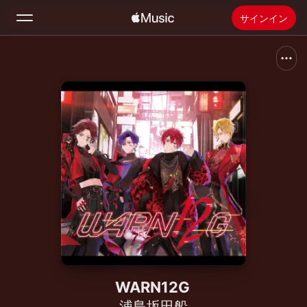
サインイン
検索
ホーム
新着おすすめ
Apple Musicをインストール
ラジオ
WARN12G
浦島坂田船