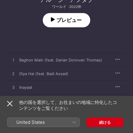
ワールド · 2022年
プレビュー
1
Baghon Main (feat. Darian Donovan Thomas)
2
Diya Hai (feat. Badi Assad)
3
Inayaat
4
Last Night
他の国を選択して、お住まいの地域に特化したコ
ンテンツをご覧ください
5
Mohabbat
United States
続ける
6
Saans Lo