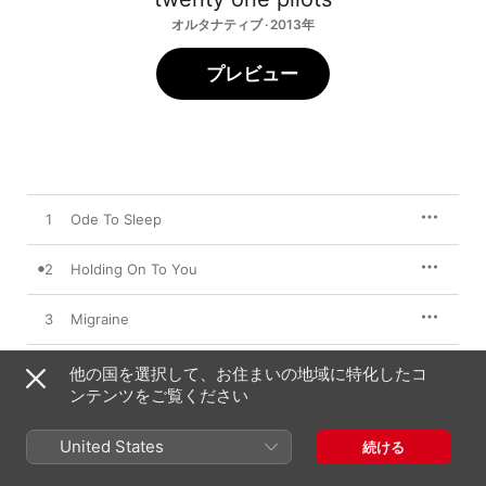
オルタナティブ · 2013年
プレビュー
1
Ode To Sleep
2
Holding On To You
3
Migraine
4
House of Gold
他の国を選択して、お住まいの地域に特化したコ
ンテンツをご覧ください
5
Car Radio
United States
続ける
6
Semi-Automatic