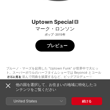
Uptown Special
マーク・ロンソン
ポップ · 2015年
プレビュー
ブルーノ・マーズを起用した "Uptown Funk" が世界中で大ヒッ
ト。スーパーボウルのハーフタイムショーでは Beyoncé とコール
ドプレイと並んで同曲を披露するなど、ビッグプロデューサーとし
さらに見る
ての立ち位置を確立したマーク・ロンソン。そんな "Uptown Funk" 
他の国を選択して、お住まいの地域に特化したコ
の熱狂冷めやらぬ中でリリースされた通算4枚目のアルバムは、ステ
ンテンツをご覧ください
ィーヴィー・ワンダーや Tame Impala の Kevin Parker がゲスト参
加。ファンキーなダンスミュージックをベースに、ゲスト陣がそれ
Uptown's First Finale (feat. Andrew Wyatt &
1
ぞれの個性を付け足して新たな化学反応を生んでいる。中でも 
Stevie Wonder)
United States
続ける
Kevin Parker 参加曲群における実験的なギターサウンドは必聴だ。
2
Summer Breaking (feat. Kevin Parker)