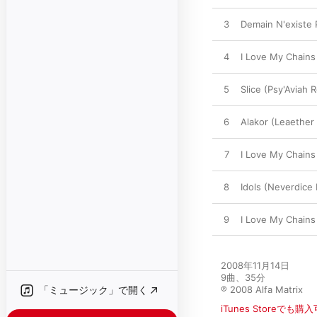
3
Demain N'existe 
4
I Love My Chains
5
Slice (Psy'Aviah 
6
Alakor (Leaether 
7
I Love My Chains
8
Idols (Neverdice
9
I Love My Chains
2008年11月14日

9曲、35分

「ミュージック」で開く
℗ 2008 Alfa Matrix
iTunes Storeでも購