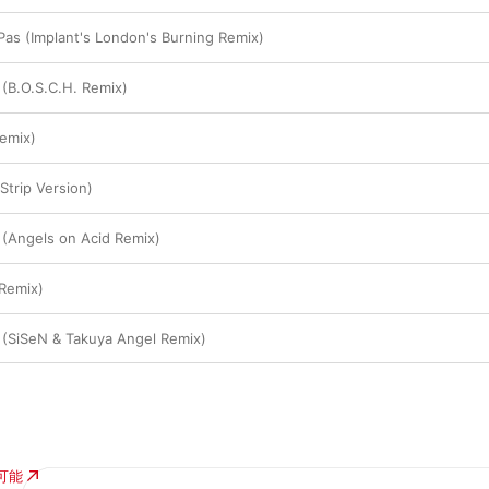
Pas (Implant's London's Burning Remix)
 (B.O.S.C.H. Remix)
Remix)
Strip Version)
 (Angels on Acid Remix)
 Remix)
 (SiSeN & Takuya Angel Remix)
入可能