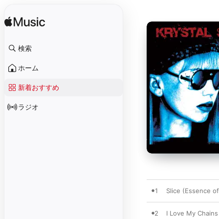
検索
ホーム
新着おすすめ
ラジオ
1
Slice (Essence o
2
I Love My Chains 