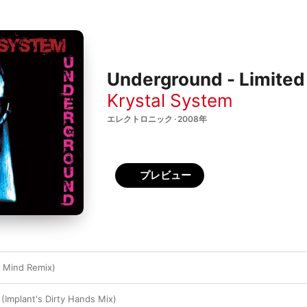
Underground - Limited
Krystal System
エレクトロニック · 2008年
プレビュー
f Mind Remix)
(Implant's Dirty Hands Mix)