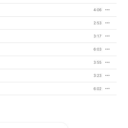
4:06
2:53
3:17
6:03
3:55
3:23
6:02