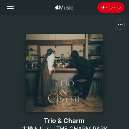
サインイン
検索
ホーム
新着おすすめ
Apple Musicをインストール
ラジオ
Trio & Charm
大橋トリオ
、
THE CHARM PARK