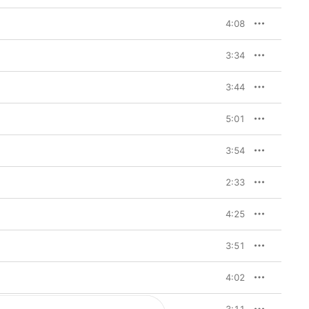
4:08
3:34
3:44
5:01
3:54
2:33
4:25
3:51
4:02