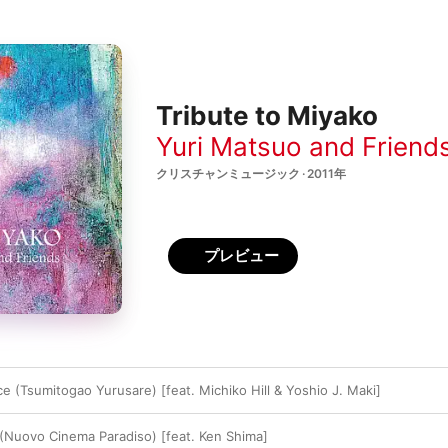
Tribute to Miyako
Yuri Matsuo and Friend
クリスチャンミュージック · 2011年
プレビュー
 (Tsumitogao Yurusare) [feat. Michiko Hill & Yoshio J. Maki]
(Nuovo Cinema Paradiso) [feat. Ken Shima]