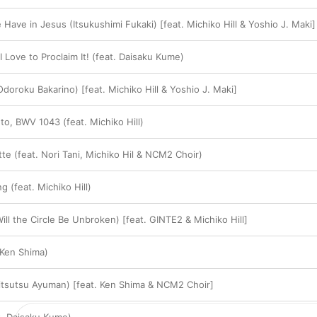
Have in Jesus (Itsukushimi Fukaki) [feat. Michiko Hill & Yoshio J. Maki]
Love to Proclaim It! (feat. Daisaku Kume)
oroku Bakarino) [feat. Michiko Hill & Yoshio J. Maki]
o, BWV 1043 (feat. Michiko Hill)
te (feat. Nori Tani, Michiko Hil & NCM2 Choir)
g (feat. Michiko Hill)
ill the Circle Be Unbroken) [feat. GINTE2 & Michiko Hill]
 Ken Shima)
aitsutsu Ayuman) [feat. Ken Shima & NCM2 Choir]