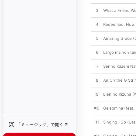
3
What a Friend We 
4
Redeemed, How I 
5
Amazing Grace (Od
6
Largo ma non tant
7
Senno Kazeni Nat
8
Air On the G Strin
9
Eien no Kizuna (W
10
Gelsomina (feat.
11
Singing I Go (Ut
「ミュージック」で開く