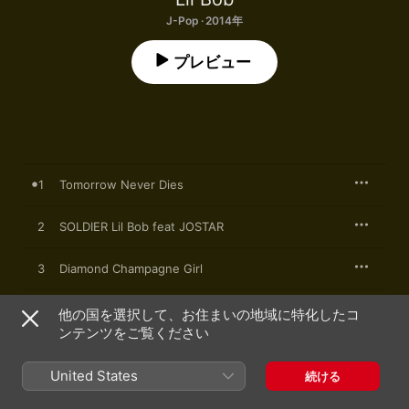
J-Pop · 2014年
プレビュー
1
Tomorrow Never Dies
2
SOLDIER Lil Bob feat JOSTAR
3
Diamond Champagne Girl
4
Tomorrow Never Dies Loud Rock Remix Ver
他の国を選択して、お住まいの地域に特化したコ
ンテンツをご覧ください
SOLDIER Lil Bob feat JOSTAR Loud Rock Remix
5
Ver.
United States
続ける
6
Diamond Champagne Girl instrumental Ver.